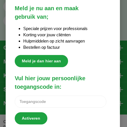
Whatsapp
06 - 81 38 59 03
Meld je nu aan en maak
gebruik van;
Contactformulier
Speciale prijzen voor professionals
Korting voor jouw cliënten
Hulpmiddelen op zicht aanvragen
Contactgegevens
Bestellen op factuur
Mijn account
Meld je dan hier aan
Klantenservice
Vul hier jouw persoonlijke
toegangscode in:
Social Media
Nieuwsbrief
Activeren
Trustpilot
Copyright © 2026