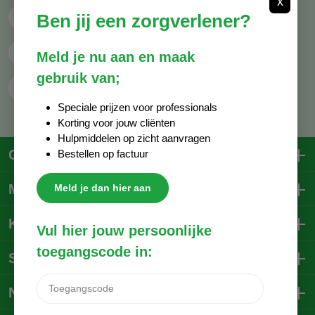
x
Ben jij een zorgverlener?
Mail ons
info@decocare.nl
Whatsapp
06 - 81 38 59 03
Meld je nu aan en maak
gebruik van;
Contactformulier
Speciale prijzen voor professionals
Korting voor jouw cliënten
Hulpmiddelen op zicht aanvragen
Contactgegevens
Bestellen op factuur
Mijn account
Meld je dan hier aan
Klantenservice
Vul hier jouw persoonlijke
toegangscode in:
Social Media
Nieuwsbrief