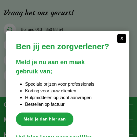
Vraag het ons gerust!
Bel ons
013 - 850 88 54
x
Ben jij een zorgverlener?
Mail ons
info@decocare.nl
Whatsapp
06 - 81 38 59 03
Meld je nu aan en maak
gebruik van;
Contactformulier
Speciale prijzen voor professionals
Korting voor jouw cliënten
Hulpmiddelen op zicht aanvragen
Contactgegevens
Bestellen op factuur
Mijn account
Meld je dan hier aan
Klantenservice