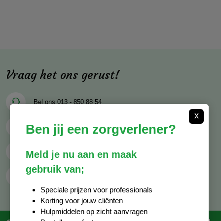
Vraag het ons gerust!
Bel ons
013 - 850 88 54
x
Ben jij een zorgverlener?
Mail ons
info@decocare.nl
Whatsapp
06 - 81 38 59 03
Meld je nu aan en maak
gebruik van;
Contactformulier
Speciale prijzen voor professionals
Korting voor jouw cliënten
Hulpmiddelen op zicht aanvragen