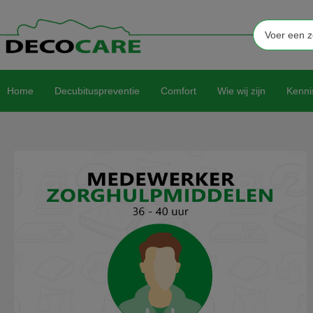
Home
Decubituspreventie
Comfort
Wie wij zijn
Kenni