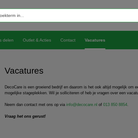
s delen
Outlet & Acties
Contact
Vacatures
Vacatures
DecoCare is een groeiend bedrijf en daarom is het ook altijd mogelijk om een
mogelijke stageplekken. Wil je solliciteren of heb je vragen over een vaca
Neem dan contact met ons op via
info@decocare.nl
of
013 850 8854
.
Vraag het ons gerust!