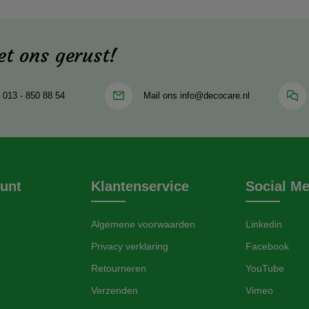
et ons gerust!
013 - 850 88 54
Mail ons
info@decocare.nl
ount
Klantenservice
Social Me
Algemene voorwaarden
Linkedin
Privacy verklaring
Facebook
Retourneren
YouTube
Verzenden
Vimeo