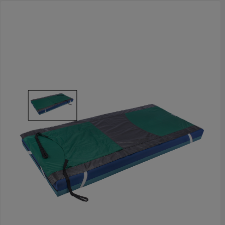
wasverzachter gebruiken.Wassen tot 80 graden.Drogen tot
max. 60 graden.