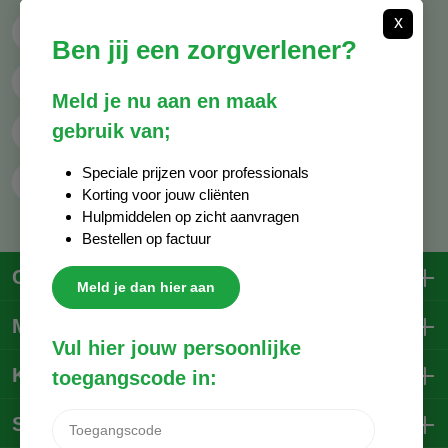
x
Bel ons
013 - 850 88 54
Ben jij een zorgverlener?
Mail ons
info@decocare.nl
Meld je nu aan en maak
gebruik van;
Whatsapp
06 - 81 38 59 03
Speciale prijzen voor professionals
Contactformulier
Korting voor jouw cliënten
Hulpmiddelen op zicht aanvragen
Bestellen op factuur
Contactgegevens
Meld je dan hier aan
Mijn account
Vul hier jouw persoonlijke
Klantenservice
toegangscode in:
Social Media