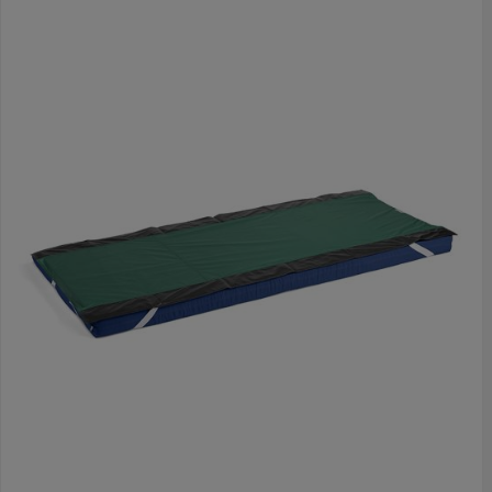
wondverzorging. Gebruik:- Positioneren.- Wisselligging.-
Reduceren schuifkrachten.- Verlagen fysieke belasting van
verzorgende. - Wordt soms als warm ervaren.- Alleen aan tillift
monteren met een passend juk of een goed kopstuk.- We
adviseren om voor het eerste gebruik het laken te
wassen.ReinigingWasvoorschrift: Geen bleekmiddel of
wasverzachter gebruiken. Wassen tot 80 graden.Drogen tot
max. 60 graden.