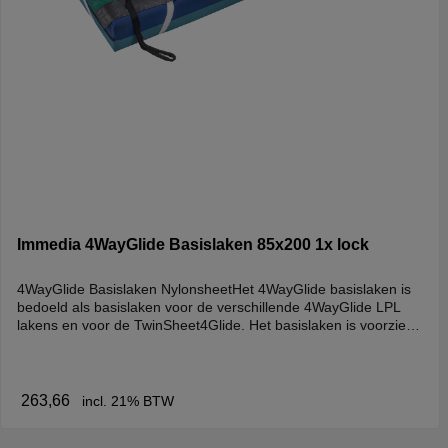
Immedia 4WayGlide Basislaken 85x200 1x lock
4WayGlide Basislaken NylonsheetHet 4WayGlide basislaken is
bedoeld als basislaken voor de verschillende 4WayGlide LPL
lakens en voor de TwinSheet4Glide. Het basislaken is voorzien
van 4 hoekelastieken en een blokkeer-functie waarmee het
toplaken geblokkeerd kan worden. Aan de zijkanten zijn antislip
stroken geplaatst. Het laken kan niet los gebruikt
worden. Gebruik- Niet los te gebruiken.- In combinatie met de
263,66
incl. 21% BTW
4WayGlide.- In combinatie met de TwinSheet4Glide.- Unieke
blokkeerfunctie. ReinigingWasvoorschrift: Geen bleekmiddel of