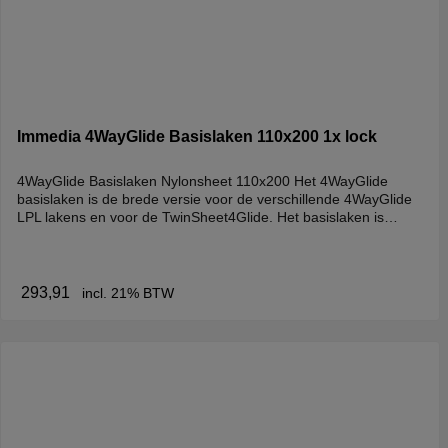
Immedia 4WayGlide Basislaken 110x200 1x lock
4WayGlide Basislaken Nylonsheet 110x200 Het 4WayGlide
basislaken is de brede versie voor de verschillende 4WayGlide
LPL lakens en voor de TwinSheet4Glide. Het basislaken is
voorzien van 4 hoekelastieken en een blokkeerfunctie waarmee
het toplaken geblokkeerd kan worden. Aan de zijkanten zijn
antislip stroken geplaatst. Het laken kan niet los gebruikt
worden. Gebruik:- Niet los te gebruiken.- In combinatie met de
293,91
incl. 21% BTW
4WayGlide Maxi.- In combinatie met de TwinSheet4Glide.-
Unieke blokkeerfunctie.ReinigingWasvoorschrift: Geen
bleekmiddel of wasverzachter gebruiken. Wassen tot 80
graden. Drogen tot max. 60 graden.