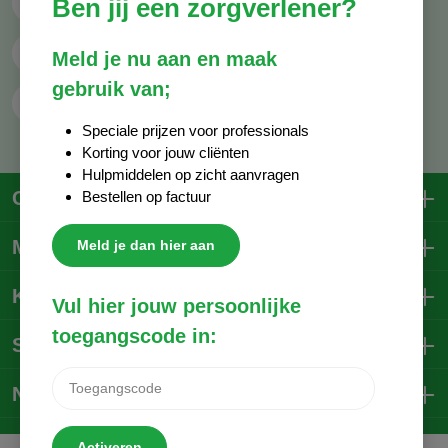
Ben jij een zorgverlener?
Mail ons
info@decocare.nl
Whatsapp
06 - 81 38 59 03
Meld je nu aan en maak
gebruik van;
Contactformulier
Speciale prijzen voor professionals
Korting voor jouw cliënten
Hulpmiddelen op zicht aanvragen
Contactgegevens
Bestellen op factuur
Mijn account
Meld je dan hier aan
Klantenservice
Vul hier jouw persoonlijke
toegangscode in:
Social Media
Nieuwsbrief
Activeren