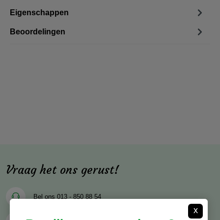
Eigenschappen
Beoordelingen
Vraag het ons gerust!
Bel ons
013 - 850 88 54
x