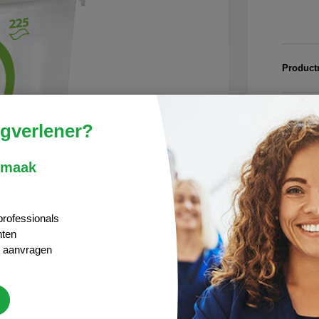
Produc
Snel
rgverlener?
Alti
Zich
 maak
"Vra
professionals
nten
Beoordelingen
t aanvragen
igingsdoekjes"