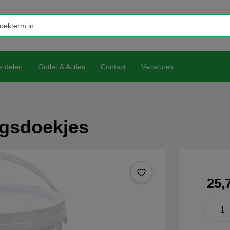
s delen
Outlet & Acties
Contact
Vacatures
ngsdoekjes
25,