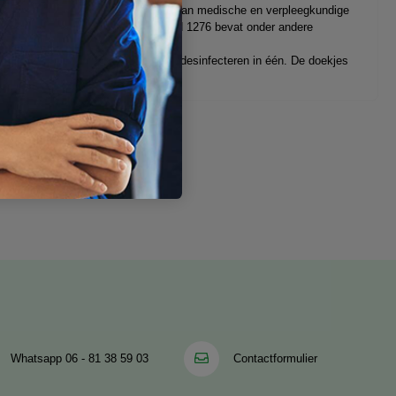
l ontwikkeld voor het desinfecteren van medische en verpleegkundige
evens effectief tegen MRSA (Test EN 1276 bevat onder andere
rgent Active kunt u schoonmaken en desinfecteren in één. De doekjes
Whatsapp
06 - 81 38 59 03
Contactformulier