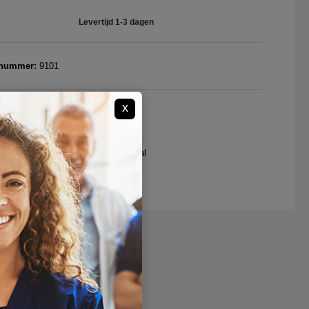
Levertijd 1-3 dagen
tnummer:
9101
x
le leveringen
jd een passend advies
ten aanvragen door zorgprofessional
ag het ons gerust"