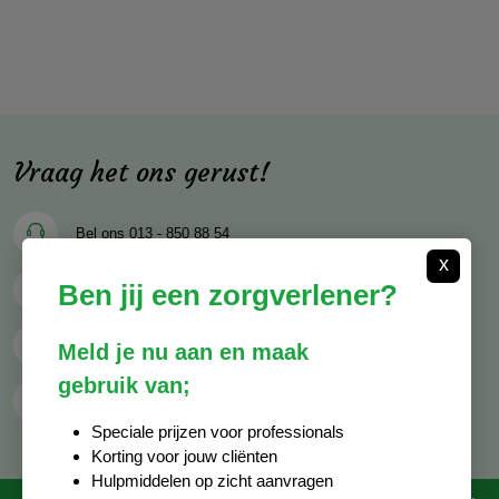
Vraag het ons gerust!
Bel ons
013 - 850 88 54
x
Ben jij een zorgverlener?
Mail ons
info@decocare.nl
Whatsapp
06 - 81 38 59 03
Meld je nu aan en maak
gebruik van;
Contactformulier
Speciale prijzen voor professionals
Korting voor jouw cliënten
Hulpmiddelen op zicht aanvragen