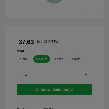
37,63
incl. 21% BTW
Maat
Small
Medium
Large
Xlarge
In het winkelmandje