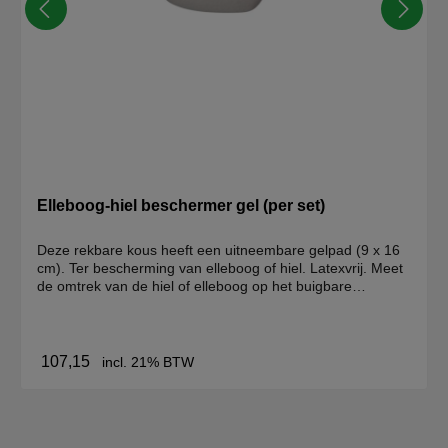
Elleboog-hiel beschermer gel (per set)
Deze rekbare kous heeft een uitneembare gelpad (9 x 16
cm). Ter bescherming van elleboog of hiel. Latexvrij. Meet
de omtrek van de hiel of elleboog op het buigbare
gedeelte. Maximale omtrek hiel of elleboog: 28 cm.Per 2
stuks verpakt.
107,15
incl. 21% BTW