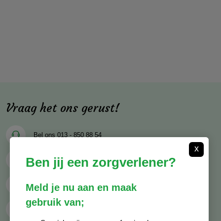
Vraag het ons gerust!
Bel ons
013 - 850 88 54
x
Ben jij een zorgverlener?
Mail ons
info@decocare.nl
Whatsapp
06 - 81 38 59 03
Meld je nu aan en maak
gebruik van;
Contactformulier