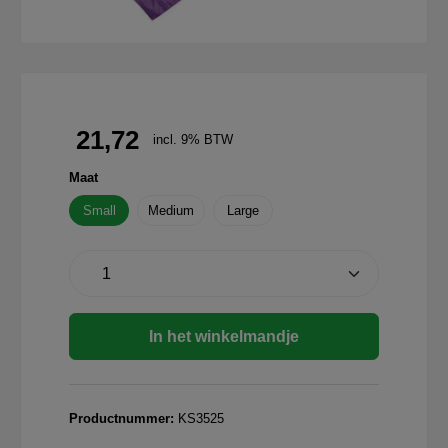
21,72
incl. 9% BTW
Maat
Small
Medium
Large
In het winkelmandje
Productnummer:
KS3525