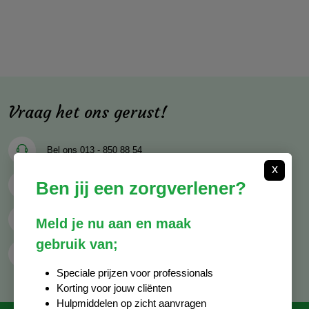
Vraag het ons gerust!
Bel ons
013 - 850 88 54
x
Ben jij een zorgverlener?
Mail ons
info@decocare.nl
Whatsapp
06 - 81 38 59 03
Meld je nu aan en maak
gebruik van;
Contactformulier
Speciale prijzen voor professionals
Korting voor jouw cliënten
Hulpmiddelen op zicht aanvragen