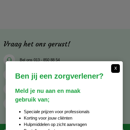
Vraag het ons gerust!
Bel ons
013 - 850 88 54
x
Ben jij een zorgverlener?
Mail ons
info@decocare.nl
Whatsapp
06 - 81 38 59 03
Meld je nu aan en maak
gebruik van;
Contactformulier
Speciale prijzen voor professionals
Korting voor jouw cliënten
Hulpmiddelen op zicht aanvragen