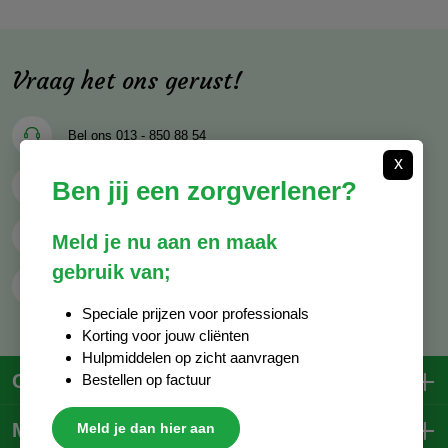
Vraag het ons gerust!
Bel ons
013 - 850 88 54
x
Ben jij een zorgverlener?
Mail ons
info@decocare.nl
Whatsapp
06 - 81 38 59 03
Meld je nu aan en maak
gebruik van;
Contactformulier
Speciale prijzen voor professionals
Korting voor jouw cliënten
Hulpmiddelen op zicht aanvragen
Contactgegevens
Bestellen op factuur
Mijn account
Meld je dan hier aan