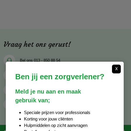
Vraag het ons gerust!
Bel ons
013 - 850 88 54
x
Ben jij een zorgverlener?
Mail ons
info@decocare.nl
Whatsapp
06 - 81 38 59 03
Meld je nu aan en maak
gebruik van;
Contactformulier
Speciale prijzen voor professionals
Korting voor jouw cliënten
Hulpmiddelen op zicht aanvragen