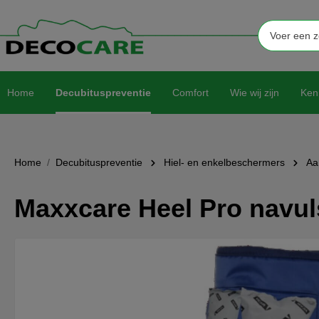
Home
Decubituspreventie
Comfort
Wie wij zijn
Ken
Home
Decubituspreventie
Hiel- en enkelbeschermers
Aa
Maxxcare Heel Pro navuls