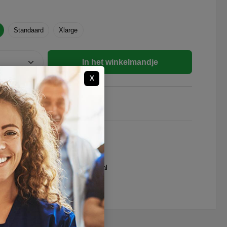
Standaard
Xlarge
In het winkelmandje
x
tnummer:
1013
le leveringen
jd een passend advies
ten aanvragen door zorgprofessional
ag het ons gerust"