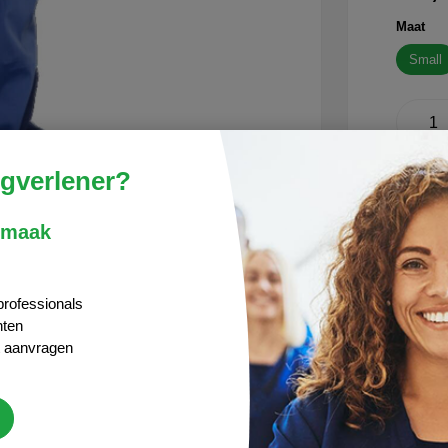
Maat
Small
rgverlener?
Produc
 maak
Snel
professionals
Alti
nten
Zich
t aanvragen
"Vra