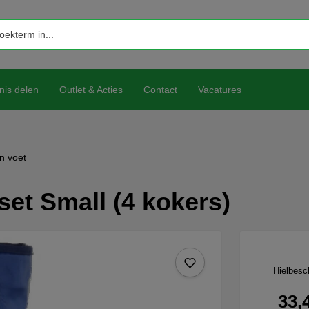
nis delen
Outlet & Acties
Contact
Vacatures
n voet
et Small (4 kokers)
Hielbesc
33,