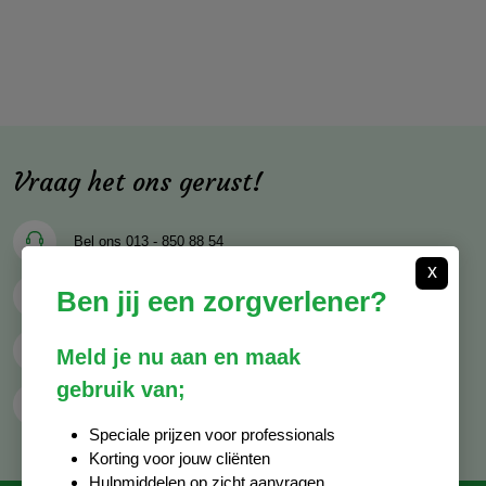
Vraag het ons gerust!
Bel ons
013 - 850 88 54
x
Ben jij een zorgverlener?
Mail ons
info@decocare.nl
Whatsapp
06 - 81 38 59 03
Meld je nu aan en maak
gebruik van;
Contactformulier
Speciale prijzen voor professionals
Korting voor jouw cliënten
Hulpmiddelen op zicht aanvragen