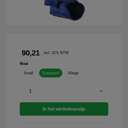
90,21
incl. 21% BTW
Maat
Small
Standaard
Xlarge
In het winkelmandje