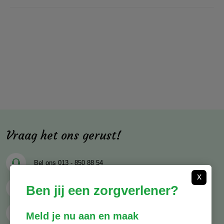
Vraag het ons gerust!
Bel ons
013 - 850 88 54
x
Ben jij een zorgverlener?
Mail ons
info@decocare.nl
Whatsapp
06 - 81 38 59 03
Meld je nu aan en maak