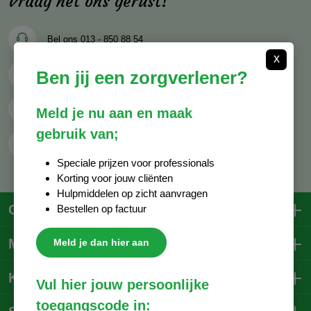
Vraag het ons gerust!
Bel ons
013 - 850 88 54
x
Ben jij een zorgverlener?
Mail ons
info@decocare.nl
Whatsapp
06 - 81 38 59 03
Meld je nu aan en maak
gebruik van;
Contactformulier
Speciale prijzen voor professionals
Korting voor jouw cliënten
Hulpmiddelen op zicht aanvragen
Contactgegevens
Bestellen op factuur
Mijn account
Meld je dan hier aan
Klantenservice
Vul hier jouw persoonlijke
toegangscode in: