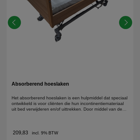
Absorberend hoeslaken
Het absorberend hoeslaken is een hulpmiddel dat speciaal
ontwikkeld is voor cliënten die hun incontinentiemateriaal
uit bed verwijderen en/of uittrekken. Door middel van de
lange katoenen instopstrook en sterk elastiek blijft het
hoeslaken beter om het matras zitten. Het
incontinentiemateriaal ligt hierdoor altijd goed onder de
cliënt en er ontstaat minder plooivorming. Door het
209,83
incl. 9% BTW
absorptievermogen wordt de cliënt niet of minder nat en de