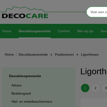
Home
Decubituspreventie
Comfort
Wie wij zijn
Ken
Home
Decubituspreventie
Positioneren
Ligortheses
Ligort
Decubituspreventie
Advies
1
2
3
Beddengoed
Hiel- en enkelbeschermers