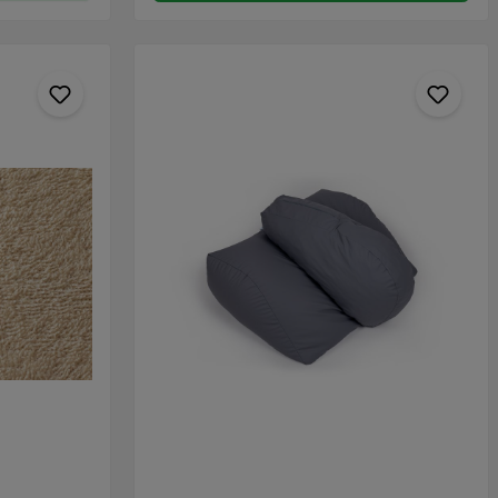
de afstand van de Trochanter Major
l ontstane
houding van de gebruiker aan. Deze
(botknobbel aan de zijkant van de heup)
uitvoering is het meest geschikt voor
naar de Condylus Lateralis (botknobbel aan
ien het
personen met een afstand van < 70 cm
de buitenkant van de knie). Stap 2: Meet de
bestaat is de
tussen de Trochanter Major en Malleolus
afstand van de Condylus Lateralis naar de
ierdoor is
Lateralis.
Malleolus Lateralis (botknobbel aan de
reëren
buitenkant van de enkel).
ersteuning
fort
 bij ernstige
en wegzakken.
jde geldt de
scharen van
n tot aan de
eventie wordt
aar
xiOr®
aar,
ageert op
these kan
orrels of
ezien het
 aanpassingen
dersteuning