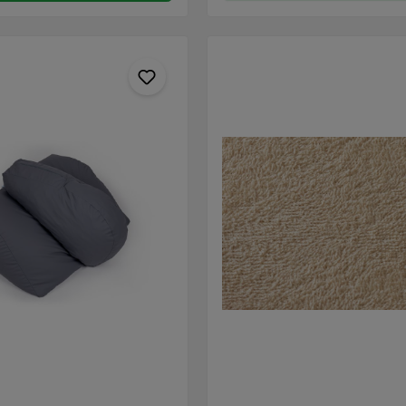
t 20 centimeter extra
ligorthese bij behandeling van a
afstand
doorligwonden een ideaal
ter Major (botknobbel aan de
ondersteuningselement. Aangez
 heup) naar de Condylus
kussen uit drie compartimenten 
knobbel aan de buitenkant van
vorm van het product flexibel. H
een ontspannen lighouding te c
alis naar de Malleolus
zonder dat het kussen aan ond
knobbel aan de buitenkant van
inboet. Drukpreventie Door de verhoogde
achterkant van de FlexiOr® Com
ligorthese kunnen de hielen zelfs
flexie vrij liggen of in het kuss
Vanwege de extra hoge tussenzi
drukpreventie ook bij extreem 
de benen ook al reiken de knieë
buik. Voor optimale decubituspr
30-45° wisselligging geadviseerd. Navulb
De compartimenten van de Fle
Comfort ligorthese zijn aanpasb
waardoor het kussen flexibel re
houdingswisselingen. Een ligor
gevuld worden met polystyreenk
visco traagschuimvlokken. Aang
kussen direct navulbaar is zijn
en daarmee ontspanning en on
snel te verwezenlijken. Vervormbaar Een