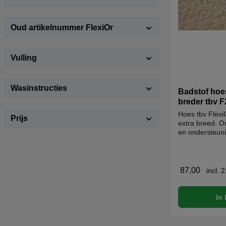
Oud artikelnummer FlexiOr
Vulling
Wasinstructies
Badstof hoes
breder tbv 
Hoes tbv Flexi
Prijs
extra breed. O
en ondersteuni
hoes gebruikt 
verschillende F
bijpassende ho
87,00
incl.
In