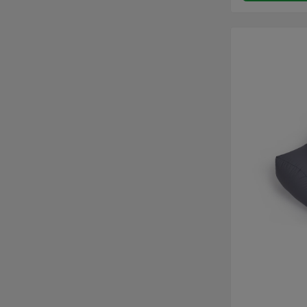
uitvoering bied
beenoppervlakte. Stap 1: Meet de 
van de Trochan
zijkant van de
Lateralis (bot
de knie). Stap 2: Meet de afstand van de
Condylus Later
Lateralis (bot
de enkel).