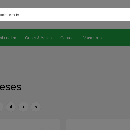
nis delen
Outlet & Acties
Contact
Vacatures
heses
4