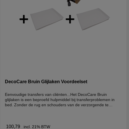
DecoCare Bruin Glijlaken Voordeelset
Eenvoudige transfers van cliënten...Het DecoCare Bruin
glijlaken is een beproefd hulpmiddel bij transferproblemen in
bed. Zonder de rug en schouders van de verzorgende te
belasten, kan de houding van de cliënt zonder veel kracht en
inspanning worden aangepast. Het DecoCare glijlaken is
vervaardigd van een speciale stof die aan de ene kant stroef is
en aan de andere kant erg glad door een silicone coating. Het
100,79
incl. 21% BTW