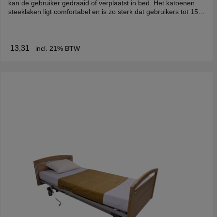
kan de gebruiker gedraaid of verplaatst in bed. Het katoenen
steeklaken ligt comfortabel en is zo sterk dat gebruikers tot 150
kg makkelijk gedraaid kunnen worden. De afmeting van het
steeklaken is 120x170 cm Tip van DecoCare: bij gebruik bij
incontinentieproblemen kun je het beste 2 of meer steeklakens
bestellen.
13,31
incl. 21% BTW