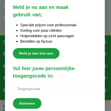
Whatsapp
06 - 81 38 59 03
Meld je nu aan en maak
gebruik van;
Contactformulier
Speciale prijzen voor professionals
Korting voor jouw cliënten
Hulpmiddelen op zicht aanvragen
Contactgegevens
Bestellen op factuur
Mijn account
Meld je dan hier aan
Klantenservice
Vul hier jouw persoonlijke
toegangscode in:
Social Media
Nieuwsbrief
Activeren
Trustpilot
Copyright © 2026