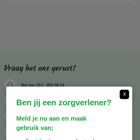
Vraag het ons gerust!
Bel ons
013 - 850 88 54
x
Ben jij een zorgverlener?
Mail ons
info@decocare.nl
Whatsapp
06 - 81 38 59 03
Meld je nu aan en maak
gebruik van;
Contactformulier