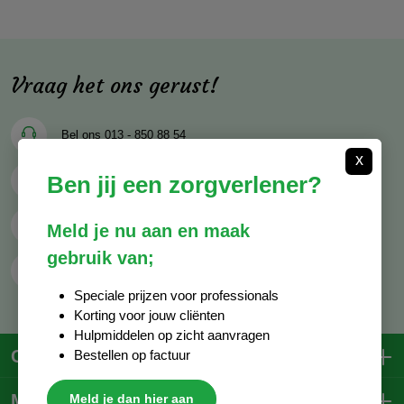
Vraag het ons gerust!
Bel ons
013 - 850 88 54
x
Ben jij een zorgverlener?
Mail ons
info@decocare.nl
Whatsapp
06 - 81 38 59 03
Meld je nu aan en maak
gebruik van;
Contactformulier
Speciale prijzen voor professionals
Korting voor jouw cliënten
Hulpmiddelen op zicht aanvragen
Contactgegevens
Bestellen op factuur
Mijn account
Meld je dan hier aan