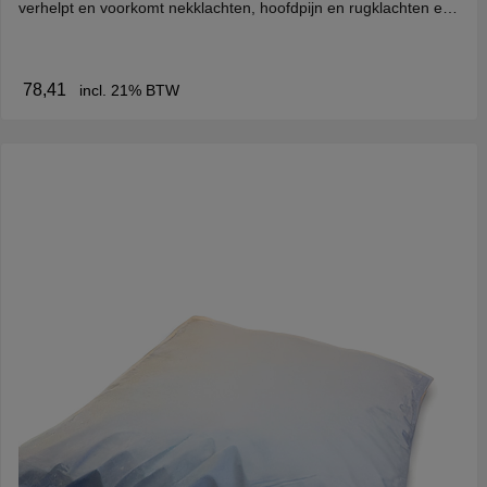
verhelpt en voorkomt nekklachten, hoofdpijn en rugklachten en
zorgt voor een zalige en comfortabele nachtrust. Kenmerken Bi-
tec: ondoordringbaar, ademend, anti-huisstofmijt, antibacterieel
en schimmelwerend. Verkrijgbaar in katoen of PU.
78,41
incl. 21% BTW