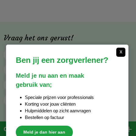
Vraag het ons gerust!
x
Bel ons
013 - 850 88 54
Ben jij een zorgverlener?
Mail ons
info@decocare.nl
Meld je nu aan en maak
gebruik van;
Whatsapp
06 - 81 38 59 03
Speciale prijzen voor professionals
Contactformulier
Korting voor jouw cliënten
Hulpmiddelen op zicht aanvragen
Bestellen op factuur
Contactgegevens
Meld je dan hier aan