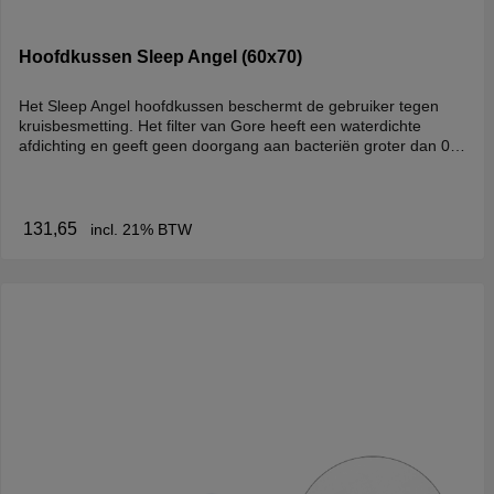
Hoofdkussen Sleep Angel (60x70)
Het Sleep Angel hoofdkussen beschermt de gebruiker tegen
kruisbesmetting. Het filter van Gore heeft een waterdichte
afdichting en geeft geen doorgang aan bacteriën groter dan 0.2
micron. Dit wil zeggen een bescherming van 99,99% van
bacteriën als MRSA, Clostridium Difficile, etc. Het hoofdkussen
is gevuld met een comfortabele en brandvertragende
vezelvulling. ReinigingHet hoofdkussen kan gereinigd worden
131,65
incl. 21% BTW
met vrijwel alle PH- neutrale reinigingsmiddelen. Voor
desinfecteren adviseren wij de Detergent reinigingsdoekjes.