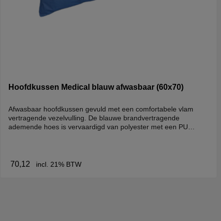
Hoofdkussen Medical blauw afwasbaar (60x70)
Afwasbaar hoofdkussen gevuld met een comfortabele vlam
vertragende vezelvulling. De blauwe brandvertragende
ademende hoes is vervaardigd van polyester met een PU
coating die niet kraakt.Het hoofdkussen is allergeen en bacterie
dicht en kan nat gedesinfecteerd en gesteriliseerd worden. Het
hoofdkussen is PVC en latex vrij. ReinigingEenvoudig te
reinigen met vochtige doek.
70,12
incl. 21% BTW