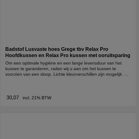
Badstof Lusvaste hoes Grege tbv Relax Pro
Hoofdkussen en Relax Pro kussen met ooruitsparing
Om een optimale hygiëne en een lange levensduur van het
kussen te garanderen, raden wij u aan om het kussen te
voorzien van een sloop. Lichte kleurverschillen zijn mogelijk. De
slopen zijn verkrijgbaar in: katoen katoen/polyester badstof
fluweel brandvertragend
30,07
incl. 21% BTW