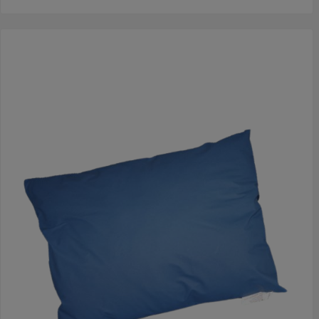
de specificaties en testgegevens), zeer elastisch en geruisloos.
De kern en de tijk van het kussen zijn brandvertragend en
vlamwerend. Desinfectie van de tijk kan d.m.v. het gebruik van
een desinfectiemiddel van alcohol (tot een concentratie van
90%) of een desinfectiemiddel op basis van chloor met een
waarde van max. 1000 ppm.