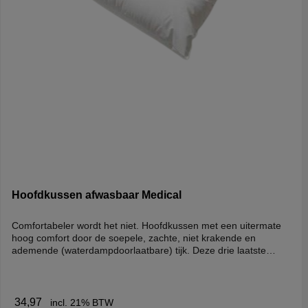
Hoofdkussen afwasbaar Medical
Comfortabeler wordt het niet. Hoofdkussen met een uitermate
hoog comfort door de soepele, zachte, niet krakende en
ademende (waterdampdoorlaatbare) tijk. Deze drie laatste
eigenschappen maken het verschil t.o.v. alle andere spelers in
de markt. Zweten wordt bij deze kussens dan ook niet
ervaren.Tijk: Gebreide PA met een PU-coating met een
antibacteriële werking tegen MRSA en mijtdicht (zie bijlage voor
34,97
incl. 21% BTW