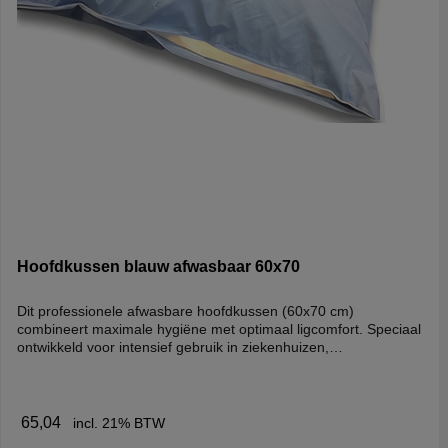
Hoofdkussen blauw afwasbaar 60x70
Dit professionele afwasbare hoofdkussen (60x70 cm)
combineert maximale hygiëne met optimaal ligcomfort. Speciaal
ontwikkeld voor intensief gebruik in ziekenhuizen,
verpleeghuizen en de thuiszorg. Dankzij de vaste tijk van PU op
polyester weefsel is het kussen volledig vloeistofdicht,
eenvoudig afwasbaar en direct te desinfecteren. Waar
traditionele zorgkussens broeierig kunnen aanvoelen, zorgt de
65,04
incl. 21% BTW
innovatieve luchtdoorlatende strook voor een continue ventilatie