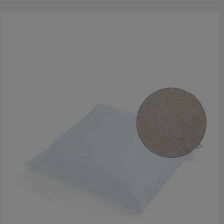
en een fris slaapklimaat. Daarnaast is het kussen
brandvertragend volgens de strenge Crib5-norm, wat zorgt voor
maximale veiligheid op de afdeling.