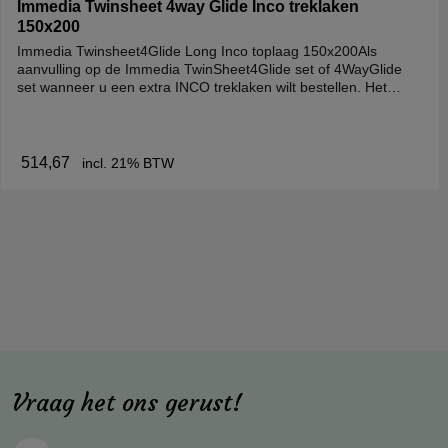
Immedia Twinsheet 4way Glide Inco treklaken
150x200
Immedia Twinsheet4Glide Long Inco toplaag 150x200Als
aanvulling op de Immedia TwinSheet4Glide set of 4WayGlide
set wanneer u een extra INCO treklaken wilt bestellen. Het
treklaken is voorzien van diverse
handgrepen.Maatvoering/UitvoeringDit treklaken is 147 cm
breed en 210 cm lang. Bovenkant: 100% polyester, Midden:
80% polyester/20% vicose. Onderkant: 100% nylon. Maximaal
514,67
incl. 21% BTW
gebruikersgewicht 200 kg.2 jaar
fabrieksgarantie.Incontinentiemateriaal.Gebruik:- Positioneren.-
Wisselligging in bed.- Hogerop plaatsen in bed.- Reduceren
druk en schuifkrachten.- Verplaatsen van bed naar bed.-
Verlagen van de fysieke belasting van de
zorgverlener.ReinigingWasvoorschrift: Oplossingsmiddel
vrijreinigingsmiddel met pH-waarde tussen 5 en 9 of een 70%
desinfectieoplossing. Geen bleekmiddel of wasverzachter.
Vraag het ons gerust!