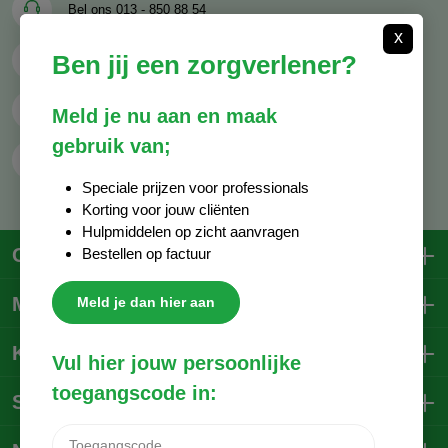
Bel ons
013 - 850 88 54
x
Ben jij een zorgverlener?
Mail ons
info@decocare.nl
Whatsapp
06 - 81 38 59 03
Meld je nu aan en maak
gebruik van;
Contactformulier
Speciale prijzen voor professionals
Korting voor jouw cliënten
Hulpmiddelen op zicht aanvragen
Contactgegevens
Bestellen op factuur
Mijn account
Meld je dan hier aan
Klantenservice
Vul hier jouw persoonlijke
toegangscode in:
Social Media