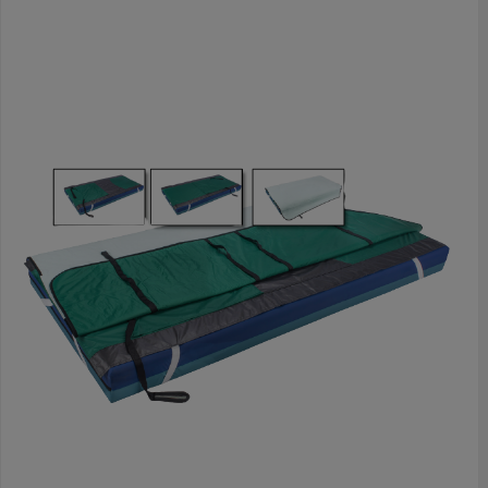
onderleggers of extra onderlagen nodig.Incontinentiebestendig:
kan tot 3 liter/m² absorberen.Door de structuur van de
GlideComfort zal de cliënt minder wegglijden als de ruginstelling
omhoog staat.De cliënt zal minder pijn ervaren door
verminderde schuifkrachten tijdens transfers.Handvatten aan
elke kant voor een stevige en veilige grip.De cliënt kan op een
comfortabele en veilige manier verplaatst
worden.Kenmerken:De bovenlaag bestaat uit meerdere lagen
voor het absorberen van vloeistof/urine in combinatie met een
glijzeil en handvatten om de handelingen uit te voeren.Voor het
verplaatsen van cliënten tot 200 kg.Plaats de witte gladde
satijnen kant onder, het licht blauwe absorberende materiaal
aan de bovenkant, de cliënt ligt rechtstreeks op de licht blauwe
zijde van de GlideComfort.De GlideComfort wordt rechtstreeks
op het (hoes)laken van het matras gelegd.Zorg ervoor dat de
GlideComfort onder de schouders en heupen wordt geplaatst
zodat de cliënt gemakkelijk verschoven kan worden zonder dat
er schuifkrachten ontstaan.Wanneer de cliënt onrustig is , wordt
het sterk aangeraden om de onrusthekken te gebruiken, ook
tijdens de transfermomenten.ReinigingDe Glidecomfort is
volledig wasbaar en kan in de
wasdroger.Maatvoering/UitvoeringDe Glidecomfort is
verkrijgbaar in de afmeting 100x118 cm. Voor een langere
variant verwijzen wij u door naar
de IncoGlide Gebruiksaanwijzing Conformiteitsverklaring