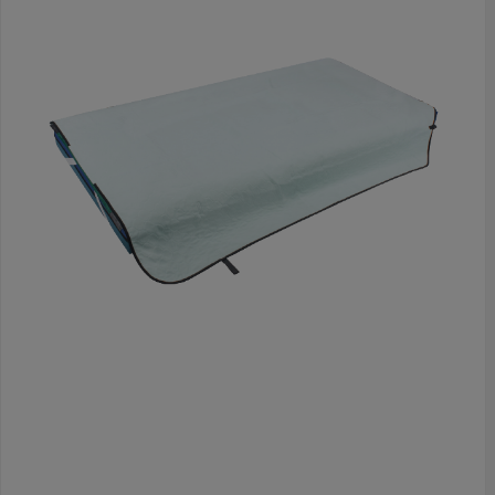
de fysieke belasting van de
zorgverlener.ReinigingWasvoorschrift: Geen bleekmiddel of
wasverzachter.