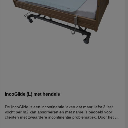
IncoGlide (L) met hendels
De IncoGlide is een incontinentie laken dat maar liefst 3 liter
vocht per m2 kan absorberen en met name is bedoeld voor
cliënten met zwaardere incontinentie problematiek. Door het 5-
lagen systeem is het mogelijk om het vocht binnen de 5 lagen te
absorberen waarbij de boven- en onderkant er voor zorgen dat