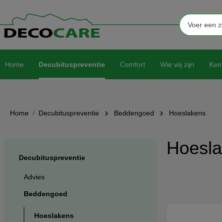
Home
Decubituspreventie
Comfort
Wie wij zijn
Ken
Home
Decubituspreventie
Beddengoed
Hoeslakens
Hoesl
Decubituspreventie
Advies
Beddengoed
Hoeslakens