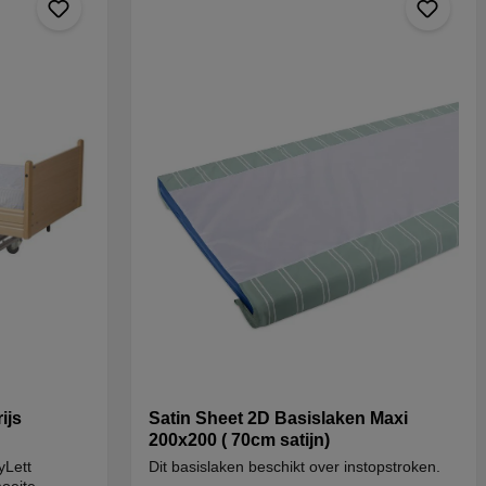
ijs
Satin Sheet 2D Basislaken Maxi
200x200 ( 70cm satijn)
yLett
Dit basislaken beschikt over instopstroken.