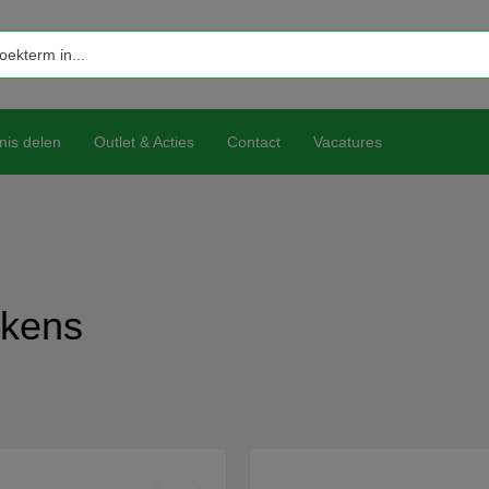
nis delen
Outlet & Acties
Contact
Vacatures
akens