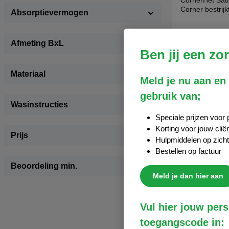
CornerHet Sati
Corner bestrij
Absorptievermogen
met hoekelasti
gefixeerd. Bij d
schouders en h
Afmeting BxL
deel en is het
133,71
incl
Ben jij een zo
katoen zodat he
zetten met de 
Materiaal
gebruikt om in 
In
Meld je nu aan en
kunnen draaien
kracht heeft, d
gebruik van;
Parkinson.Aan d
Wasinstructies
bevinden zich 
Speciale prijzen voor 
de rand van he
Korting voor jouw clië
dat cliënten ui
Prijs
het SatinSheet
Hulpmiddelen op zich
de cliënt de v
Bestellen op factuur
te zetten.Gebr
Beoordeling min.
zelfredzaamhei
Betere nachtru
Meld je dan hier aan
schuifkrachten.
Maximaal gebr
kg. Reiniging
Vul hier jouw pers
worden in de w
toegangscode in:
mag geen wasv