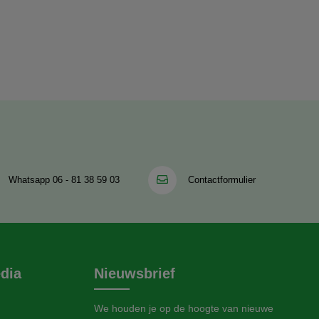
senLET OP!!
d of
eren we om
a maximaal
middelen,
ische
!! Droogt
om een set
et wassen
menten:
Whatsapp
06 - 81 38 59 03
Contactformulier
dia
Nieuwsbrief
We houden je op de hoogte van nieuwe